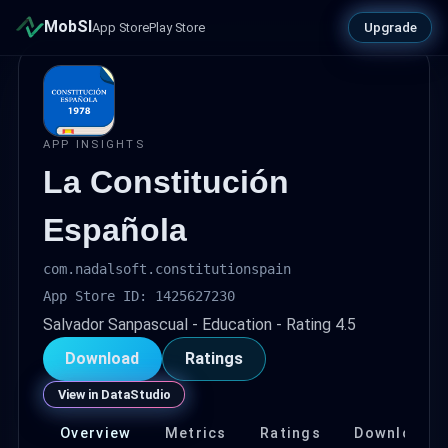
MobSI
Upgrade
App Store
Play Store
APP INSIGHTS
La Constitución
Española
com.nadalsoft.constitutionspain
App Store ID: 1425627230
Salvador Sanpascual - Education - Rating 4.5
Download
Ratings
View in DataStudio
Overview
Metrics
Ratings
Download