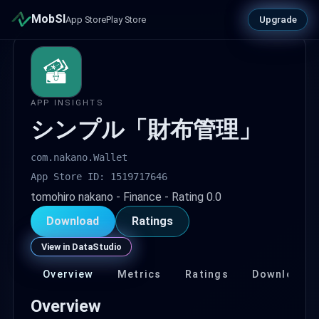
MobSI
Upgrade
App Store
Play Store
APP INSIGHTS
シンプル「財布管理」
com.nakano.Wallet
App Store ID: 1519717646
tomohiro nakano - Finance - Rating 0.0
Download
Ratings
View in DataStudio
Overview
Metrics
Ratings
Download
Overview